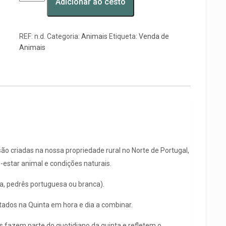
Adicionar ao cesto
REF:
n.d.
Categoria:
Animais
Etiqueta:
Venda de
Animais
 são criadas na nossa propriedade rural no Norte de Portugal,
-estar animal e condições naturais.
la, pedrês portuguesa ou branca).
ados na Quinta em hora e dia a combinar.
s fazem parte do quotidiano da quinta e refletem o