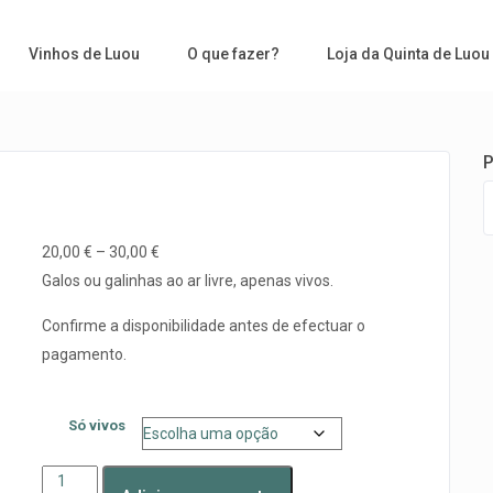
Vinhos de Luou
O que fazer?
Loja da Quinta de Luou
P
20,00
€
–
30,00
€
Galos ou galinhas ao ar livre, apenas vivos.
Confirme a disponibilidade antes de efectuar o
pagamento.
Só vivos